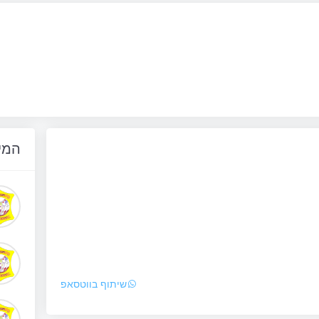
המי
שיתוף בווטסאפ